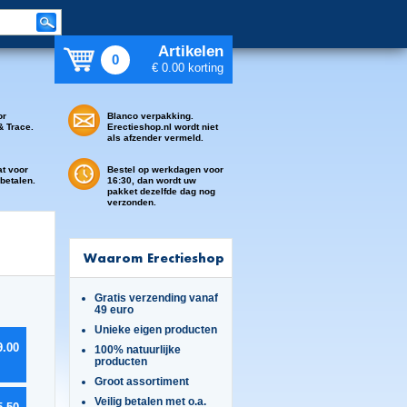
Artikelen
0
€ 0.00 korting
or
Blanco verpakking.
& Trace.
Erectieshop.nl wordt niet
als afzender vermeld.
at voor
Bestel op werkdagen voor
 betalen.
16:30, dan wordt uw
pakket dezelfde dag nog
verzonden.
Waarom Erectieshop
Gratis verzending vanaf
49 euro
Unieke eigen producten
9.00
100% natuurlijke
producten
Groot assortiment
Veilig betalen met o.a.