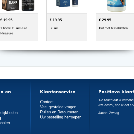
€ 19.95
€ 19.95
€ 29.95
1 bottle 15 ml Pure
50 ml
Pot met 60 tabletten
Pleasure
en en
Klantenservice
Positieve klan
n
'De reden dat ik enthousi
Contact
iets bestel, heb ik het sn
Veel gestelde vragen
Ruilen en Retourneren
elijkheden
Jacob, Zwaag
Uw bestelling herroepen
g
phalen