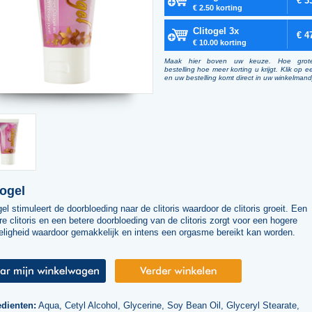
€ 3
€ 2.50 korting
Clitogel 3x
€ 4
€ 10.00 korting
Maak hier boven uw keuze. Hoe grot
bestelling hoe meer korting u krijgt. Klik op e
en uw bestelling komt direct in uw winkelmand
togel
gel stimuleert de doorbloeding naar de clitoris waardoor de clitoris groeit. Een
re clitoris en een betere doorbloeding van de clitoris zorgt voor een hogere
eligheid waardoor gemakkelijk en intens een orgasme bereikt kan worden.
edienten:
Aqua, Cetyl Alcohol, Glycerine, Soy Bean Oil, Glyceryl Stearate,