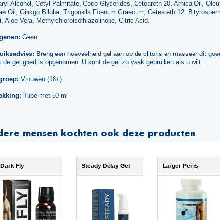
ryl Alcohol, Cetyl Palmitate, Coco Glycerides, Ceteareth 20, Arnica Oil, Ole
ae Oil, Ginkgo Biloba, Trigonella Foenum Graecum, Ceteareth 12, Bityrospe
i, Aloe Vera, Methylchloroisothiazolinone, Citric Acid.
rgenen:
Geen
uiksadvies:
Breng een hoeveelheid gel aan op de clitoris en masseer dit goe
t de gel goed is opgenomen. U kunt de gel zo vaak gebruiken als u wilt.
groep:
Vrouwen (18+)
akking:
Tube met 50 ml
dere mensen kochten ook deze producten
Dark Fly
Steady Delay Gel
Larger Penis