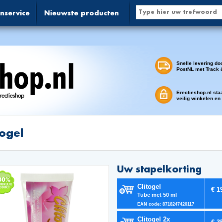
nservice
Nieuwste producten
Snelle levering do
PostNL met Track 
Erectieshop.nl sta
veilig winkelen en
togel
Uw stapelkorting
Clitogel
€ 1
Tube met 50 ml
EAN code: 8718247420117
Clitogel 2x