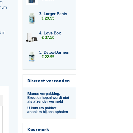
um
rmum
3. Larger Penis
€ 29.95
d in
4. Love Box
€ 37.50
5. Detox-Darmen
€ 22.95
Discreet verzonden
Blanco verpakking.
Erectieshop.nl wordt niet
als afzender vermeld
U kunt uw pakket
anoniem bij ons ophalen
Keurmerk