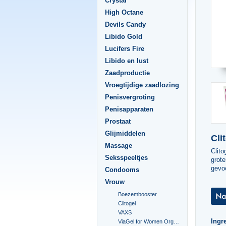
Crystal
High Octane
Devils Candy
Libido Gold
Lucifers Fire
Libido en lust
Zaadproductie
Vroegtijdige zaadlozing
Penisvergroting
Penisapparaten
Prostaat
Glijmiddelen
Cli
Massage
Clito
Seksspeeltjes
grote
gevo
Condooms
Vrouw
Boezembooster
Clitogel
VAXS
Ingr
ViaGel for Women Orgasmegel