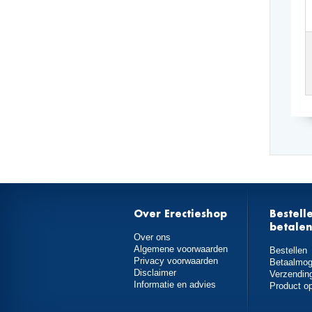
Over Erectieshop
Bestell
betale
Over ons
Algemene voorwaarden
Bestellen
Privacy voorwaarden
Betaalmog
Disclaimer
Verzendin
Informatie en advies
Product o