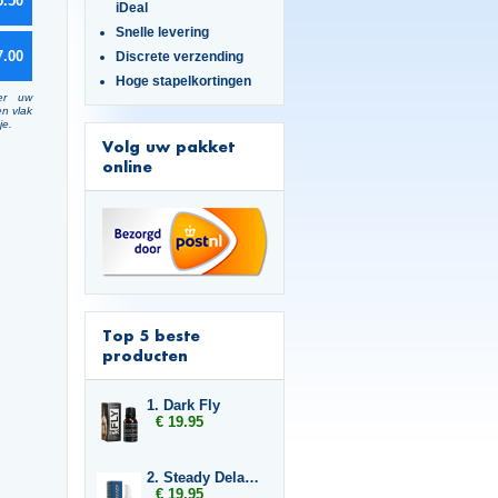
5.50
iDeal
Snelle levering
7.00
Discrete verzending
Hoge stapelkortingen
er uw
en vlak
je.
Volg uw pakket
online
Top 5 beste
producten
1. Dark Fly
€ 19.95
2. Steady Delay Gel
€ 19.95