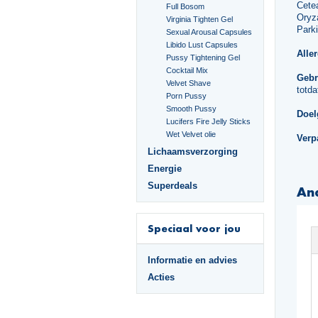
Cetea
Full Bosom
Oryz
Virginia Tighten Gel
Parki
Sexual Arousal Capsules
Libido Lust Capsules
Alle
Pussy Tightening Gel
Cocktail Mix
Gebr
Velvet Shave
totda
Porn Pussy
Smooth Pussy
Doel
Lucifers Fire Jelly Sticks
Wet Velvet olie
Verp
Lichaamsverzorging
Energie
Superdeals
An
Speciaal voor jou
Informatie en advies
Acties