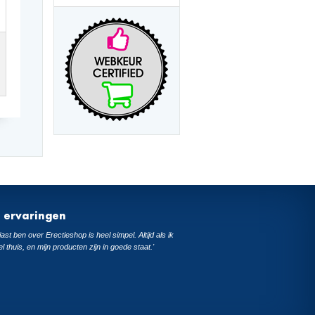
t ervaringen
ast ben over Erectieshop is heel simpel. Altijd als ik
el thuis, en mijn producten zijn in goede staat.'