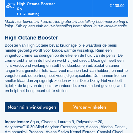
High Octane Booster
€ 138.00
6 x
€ 11.70 korting
Maak hier boven uw keuze. Hoe groter uw bestelling hoe meer korting u
krijgt. Klik op een vlak en uw bestelling komt direct in uw winkelmandje.
High Octane Booster
Booster van High Octane bevat kruidnagel olie waardoor de penis
minder gevoelig wordt voor koude/warmte wisseling. Ruim een
vingertop creme aanbrengen op de eikel en de huid van de penis. De
creme trekt snel in de huid en werkt vrijwel direct. Deze gel heeft een
licht verdovend werking en stelt het klaarkomen uit. Zodat u samen
langer kunt genieten. Iets waar veel mannen last van hebben, en niet te
vergeten ook de partner, heet voortijdige ejaculatie. De mannen komen
sneller klaar dan zij eigenlijk zouden willen. Deze Delay Gel verdooft
tijdelijk de kop van de penis, waardoor deze verminderd gevoelig wordt
en helpt het hoogtepunt uit te stellen.
Ingredienten:
Aqua, Glycerin, Laureth-9, Polysorbate 20,
Acrylates/C10-30 Alkyl Acrylate Crosspolymer, Alcohol, Alcohol Denat.,
Aminomethyl Propanol, Avena Sativa Kernel Extract, Caprylyl Glycol,