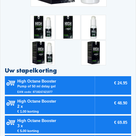
Uw stapelkorting
High Octane Booster
€ 24.95
Pump of 50 ml delay gel
EAN code: 8718247421077
High Octane Booster
€ 48.90
2 x
€ 1.00 korting
High Octane Booster
€ 69.85
3 x
€ 5.00 korting