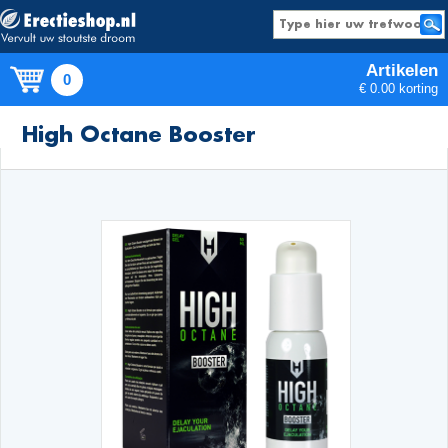
Artikelen
0
€ 0.00 korting
Producten
High Octane Booster