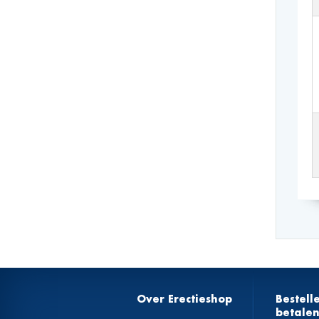
Over Erectieshop
Bestell
betale