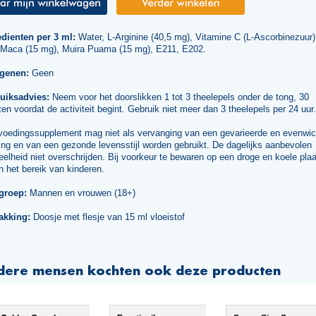
edienten per 3 ml:
Water, L-Arginine (40,5 mg), Vitamine C (L-Ascorbinezuur)
 Maca (15 mg), Muira Puama (15 mg), E211, E202.
rgenen:
Geen
uiksadvies:
Neem voor het doorslikken 1 tot 3 theelepels onder de tong, 30
en voordat de activiteit begint. Gebruik niet meer dan 3 theelepels per 24 uur.
voedingssupplement mag niet als vervanging van een gevarieerde en evenwic
ng en van een gezonde levensstijl worden gebruikt. De dagelijks aanbevolen
elheid niet overschrijden. Bij voorkeur te bewaren op een droge en koele plaa
n het bereik van kinderen.
groep:
Mannen en vrouwen (18+)
akking:
Doosje met flesje van 15 ml vloeistof
dere mensen kochten ook deze producten