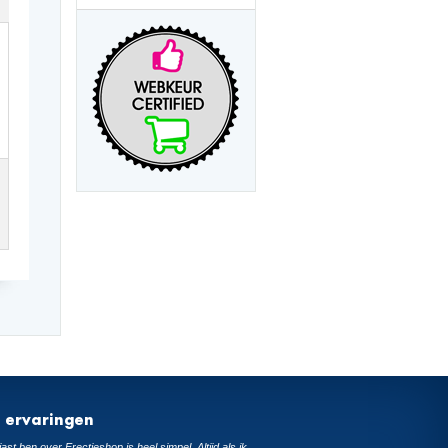
t ervaringen
ast ben over Erectieshop is heel simpel. Altijd als ik