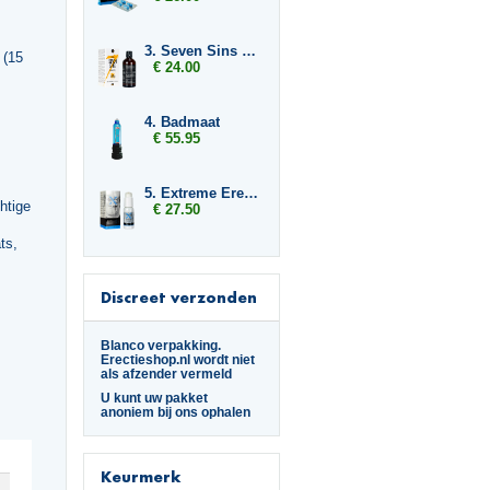
3. Seven Sins Screaming
 (15
€ 24.00
4. Badmaat
€ 55.95
5. Extreme Erection Cream
htige
€ 27.50
ts,
Discreet verzonden
Blanco verpakking.
Erectieshop.nl wordt niet
als afzender vermeld
U kunt uw pakket
anoniem bij ons ophalen
Keurmerk