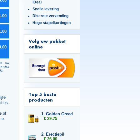
6.00
iDeal
Snelle levering
1.00
Discrete verzending
Hoge stapelkortingen
1.00
Volg uw pakket
online
0.00
er uw
en vlak
je.
Top 5 beste
jfel
producten
cties.
e of
1. Golden Greed
zie
€ 29.75
2. Erectiepil
€ 26.00