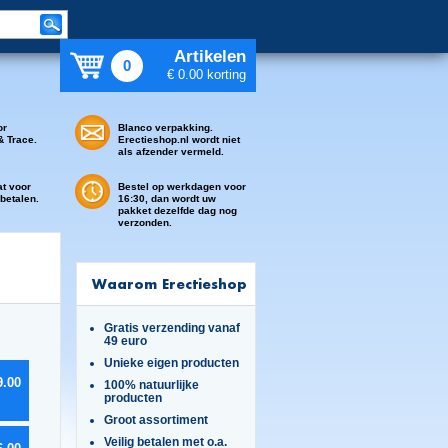
Artikelen
0
€ 0.00 korting
or
Blanco verpakking.
& Trace.
Erectieshop.nl wordt niet
als afzender vermeld.
at voor
Bestel op werkdagen voor
 betalen.
16:30, dan wordt uw
pakket dezelfde dag nog
verzonden.
Waarom Erectieshop
Gratis verzending vanaf
49 euro
Unieke eigen producten
9.00
100% natuurlijke
producten
Groot assortiment
Veilig betalen met o.a.