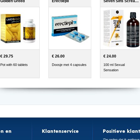
Golden Greed
Erectiepil
Seven Sins Screaming
€ 29.75
€ 26.00
€ 24.00
Pot with 60 tablets
Doosje met 4 capsules
100 ml Sexual
Sensation
en en
Klantenservice
Positieve klan
n
'De reden dat ik enthousi