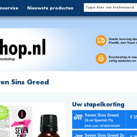
nservice
Nieuwste producten
Snelle levering do
PostNL met Track 
Erectieshop.nl sta
veilig winkelen en
en Sins Greed
Uw stapelkorting
Seven Sins Greed
€ 1
15 ml Spanish Fly
EAN code: 8718247421497
Seven Sins Greed 2x