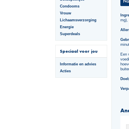
Condooms
Vrouw
Ingr
Lichaamsverzorging
mg),
Energie
Alle
Superdeals
Gebr
minut
Speciaal voor jou
Een 
voedi
Informatie en advies
hoeve
buite
Acties
Doel
Verp
An