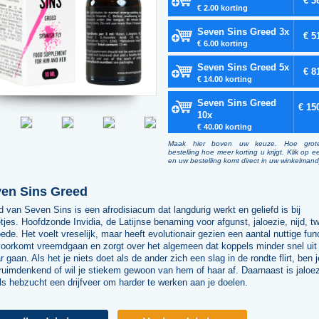
€ 3
€ 2.00 korting
Seven Sins Greed 3x
€ 5
€ 6.00 korting
Seven Sins Greed 5x
€ 8
€ 14.00 korting
Seven Sins Greed
€ 15
10x
€ 40.00 korting
Maak hier boven uw keuze. Hoe grot
bestelling hoe meer korting u krijgt. Klik op e
en uw bestelling komt direct in uw winkelmand
en Sins Greed
 van Seven Sins is een afrodisiacum dat langdurig werkt en geliefd is bij
etjes. Hoofdzonde Invidia, de Latijnse benaming voor afgunst, jaloezie, nijd, twi
ede. Het voelt vreselijk, maar heeft evolutionair gezien een aantal nuttige fun
voorkomt vreemdgaan en zorgt over het algemeen dat koppels minder snel uit
r gaan. Als het je niets doet als de ander zich een slag in de rondte flirt, ben j
ruimdenkend of wil je stiekem gewoon van hem of haar af. Daarnaast is jaloe
ls hebzucht een drijfveer om harder te werken aan je doelen.