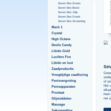
Seven Sins Grown
Seven Sins Boost
Seven Sins Jelly
Seven Sins Greed
Seven Sins Screaming
Mach 1
Crystal
High Octane
Devils Candy
Libido Gold
Lucifers Fire
Libido en lust
Sev
Zaadproductie
Greed
Vroegtijdige zaadlozing
stell
Penisvergroting
of wo
Het 
Penisapparaten
elkaa
Prostaat
heel 
net a
Glijmiddelen
Massage
Seksspeeltjes