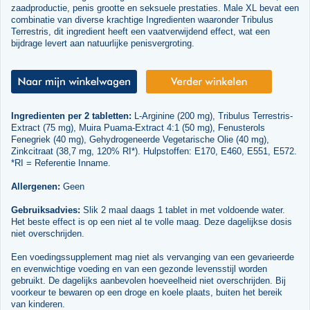
zaadproductie, penis grootte en seksuele prestaties. Male XL bevat een
combinatie van diverse krachtige Ingredienten waaronder Tribulus
Terrestris, dit ingredient heeft een vaatverwijdend effect, wat een
bijdrage levert aan natuurlijke penisvergroting.
Ingredienten per 2 tabletten:
L-Arginine (200 mg), Tribulus Terrestris-
Extract (75 mg), Muira Puama-Extract 4:1 (50 mg), Fenusterols
Fenegriek (40 mg), Gehydrogeneerde Vegetarische Olie (40 mg),
Zinkcitraat (38,7 mg, 120% RI*). Hulpstoffen: E170, E460, E551, E572.
*RI = Referentie Inname.
Allergenen:
Geen
Gebruiksadvies:
Slik 2 maal daags 1 tablet in met voldoende water.
Het beste effect is op een niet al te volle maag. Deze dagelijkse dosis
niet overschrijden.
Een voedingssupplement mag niet als vervanging van een gevarieerde
en evenwichtige voeding en van een gezonde levensstijl worden
gebruikt. De dagelijks aanbevolen hoeveelheid niet overschrijden. Bij
voorkeur te bewaren op een droge en koele plaats, buiten het bereik
van kinderen.