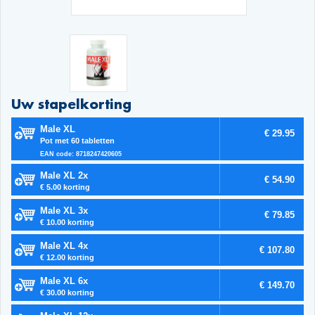
Uw stapelkorting
Male XL
€ 29.95
Pot met 60 tabletten
EAN code: 8718247420605
Male XL 2x
€ 54.90
€ 5.00 korting
Male XL 3x
€ 79.85
€ 10.00 korting
Male XL 4x
€ 107.80
€ 12.00 korting
Male XL 6x
€ 149.70
€ 30.00 korting