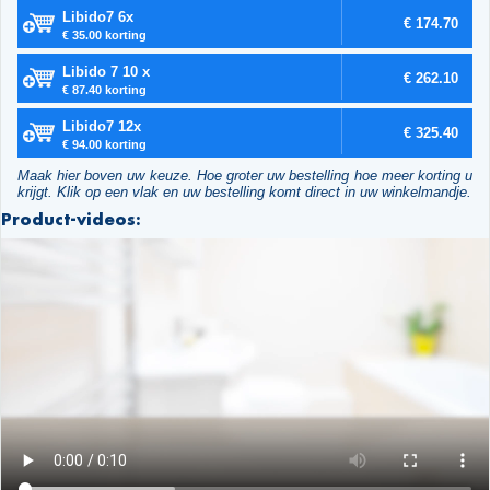
Libido7 6x
€ 174.70
€ 35.00 korting
Libido 7 10 x
€ 262.10
€ 87.40 korting
Libido7 12x
€ 325.40
€ 94.00 korting
Maak hier boven uw keuze. Hoe groter uw bestelling hoe meer korting u
krijgt. Klik op een vlak en uw bestelling komt direct in uw winkelmandje.
Product-videos: