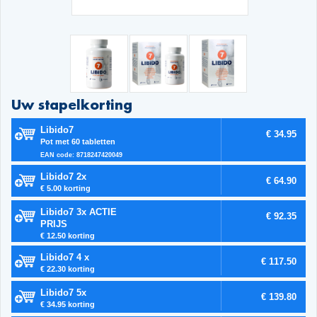
Uw stapelkorting
Libido7
€ 34.95
Pot met 60 tabletten
EAN code: 8718247420049
Libido7 2x
€ 64.90
€ 5.00 korting
Libido7 3x ACTIE
€ 92.35
PRIJS
€ 12.50 korting
Libido7 4 x
€ 117.50
€ 22.30 korting
Libido7 5x
€ 139.80
€ 34.95 korting