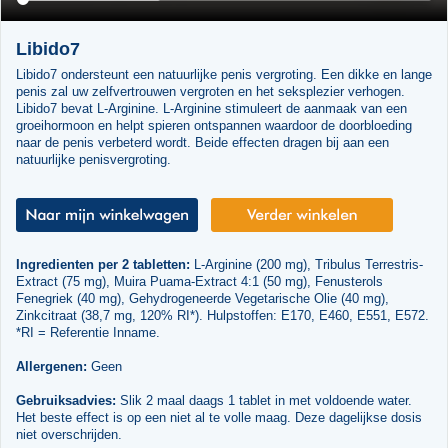
Libido7
Libido7 ondersteunt een natuurlijke penis vergroting. Een dikke en lange
penis zal uw zelfvertrouwen vergroten en het seksplezier verhogen.
Libido7 bevat L-Arginine. L-Arginine stimuleert de aanmaak van een
groeihormoon en helpt spieren ontspannen waardoor de doorbloeding
naar de penis verbeterd wordt. Beide effecten dragen bij aan een
natuurlijke penisvergroting.
Ingredienten per 2 tabletten:
L-Arginine (200 mg), Tribulus Terrestris-
Extract (75 mg), Muira Puama-Extract 4:1 (50 mg), Fenusterols
Fenegriek (40 mg), Gehydrogeneerde Vegetarische Olie (40 mg),
Zinkcitraat (38,7 mg, 120% RI*). Hulpstoffen: E170, E460, E551, E572.
*RI = Referentie Inname.
Allergenen:
Geen
Gebruiksadvies:
Slik 2 maal daags 1 tablet in met voldoende water.
Het beste effect is op een niet al te volle maag. Deze dagelijkse dosis
niet overschrijden.