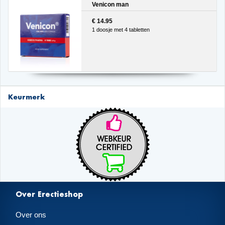
Venicon man
€ 14.95
1 doosje met 4 tabletten
Keurmerk
Over Erectieshop
Over ons