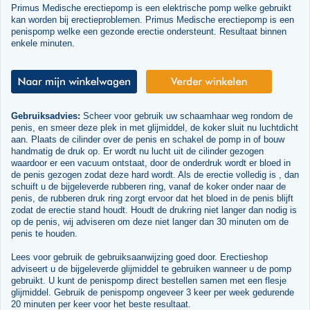
Primus Medische erectiepomp is een elektrische pomp welke gebruikt
kan worden bij erectieproblemen. Primus Medische erectiepomp is een
penispomp welke een gezonde erectie ondersteunt. Resultaat binnen
enkele minuten.
Gebruiksadvies:
Scheer voor gebruik uw schaamhaar weg rondom de
penis, en smeer deze plek in met glijmiddel, de koker sluit nu luchtdicht
aan. Plaats de cilinder over de penis en schakel de pomp in of bouw
handmatig de druk op. Er wordt nu lucht uit de cilinder gezogen
waardoor er een vacuum ontstaat, door de onderdruk wordt er bloed in
de penis gezogen zodat deze hard wordt. Als de erectie volledig is , dan
schuift u de bijgeleverde rubberen ring, vanaf de koker onder naar de
penis, de rubberen druk ring zorgt ervoor dat het bloed in de penis blijft
zodat de erectie stand houdt. Houdt de drukring niet langer dan nodig is
op de penis, wij adviseren om deze niet langer dan 30 minuten om de
penis te houden.
Lees voor gebruik de gebruiksaanwijzing goed door. Erectieshop
adviseert u de bijgeleverde glijmiddel te gebruiken wanneer u de pomp
gebruikt. U kunt de penispomp direct bestellen samen met een flesje
glijmiddel. Gebruik de penispomp ongeveer 3 keer per week gedurende
20 minuten per keer voor het beste resultaat.