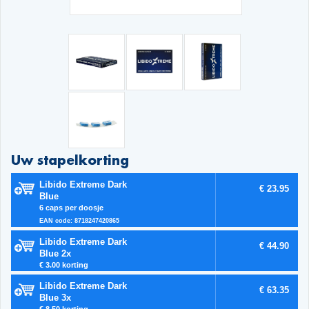
Uw stapelkorting
Libido Extreme Dark
€ 23.95
Blue
6 caps per doosje
EAN code: 8718247420865
Libido Extreme Dark
€ 44.90
Blue 2x
€ 3.00 korting
Libido Extreme Dark
€ 63.35
Blue 3x
€ 8.50 korting