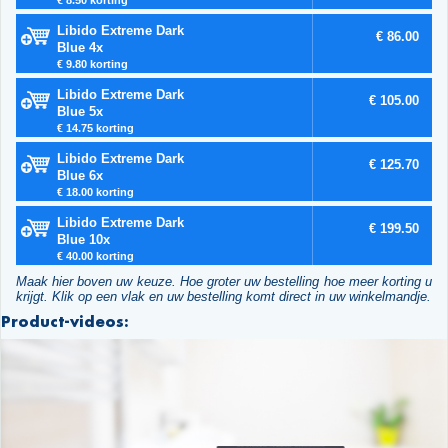
Libido Extreme Dark
€ 86.00
Blue 4x
€ 9.80 korting
Libido Extreme Dark
€ 105.00
Blue 5x
€ 14.75 korting
Libido Extreme Dark
€ 125.70
Blue 6x
€ 18.00 korting
Libido Extreme Dark
€ 199.50
Blue 10x
€ 40.00 korting
Maak hier boven uw keuze. Hoe groter uw bestelling hoe meer korting u
krijgt. Klik op een vlak en uw bestelling komt direct in uw winkelmandje.
Product-videos: