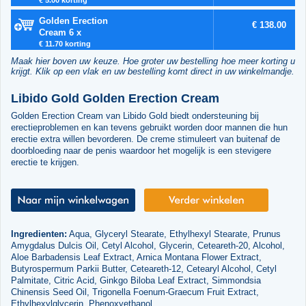
Golden Erection
€ 138.00
Cream 6 x
€ 11.70 korting
Maak hier boven uw keuze. Hoe groter uw bestelling hoe meer korting u
krijgt. Klik op een vlak en uw bestelling komt direct in uw winkelmandje.
Libido Gold Golden Erection Cream
Golden Erection Cream van Libido Gold biedt ondersteuning bij
erectieproblemen en kan tevens gebruikt worden door mannen die hun
erectie extra willen bevorderen. De creme stimuleert van buitenaf de
doorbloeding naar de penis waardoor het mogelijk is een stevigere
erectie te krijgen.
Ingredienten:
Aqua, Glyceryl Stearate, Ethylhexyl Stearate, Prunus
Amygdalus Dulcis Oil, Cetyl Alcohol, Glycerin, Ceteareth-20, Alcohol,
Aloe Barbadensis Leaf Extract, Arnica Montana Flower Extract,
Butyrospermum Parkii Butter, Ceteareth-12, Cetearyl Alcohol, Cetyl
Palmitate, Citric Acid, Ginkgo Biloba Leaf Extract, Simmondsia
Chinensis Seed Oil, Trigonella Foenum-Graecum Fruit Extract,
Ethylhexylglycerin, Phenoxyethanol.