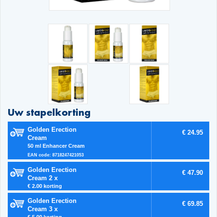
Uw stapelkorting
Golden Erection
€ 24.95
Cream
50 ml Enhancer Cream
EAN code: 8718247421053
Golden Erection
€ 47.90
Cream 2 x
€ 2.00 korting
Golden Erection
€ 69.85
Cream 3 x
€ 5.00 korting