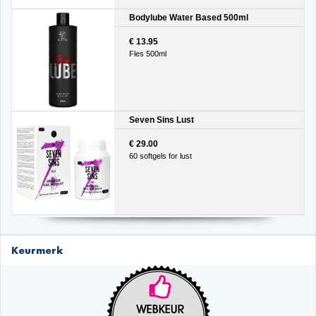
Bodylube Water Based 500ml
€ 13.95
Fles 500ml
Seven Sins Lust
€ 29.00
60 softgels for lust
Keurmerk