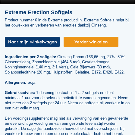
Extreme Erection Softgels
Product nummer 6 in de Extreme productlijn. Extreme Softgels helpt bij
het opwekken en verbeteren van erecties dankzij Ginseng.
Ingredienten per 2 softgels:
Ginseng Panax (166,66 mg, 27% -30%
Ginsenosiden), Zonnebloemolie (464,8 mg), Gevriesdroogde
Koninginnengelei (140 mg, 3:1 Vers), Gele Bijenwas (30 mg),
Sojaboonlecithine (20 mg). Hulpstoffen: Gelatine, E172, E420, E422.
Allergenen:
Soja
Gebruiksadvies:
1 dosering bestaat uit 1 a 2 softgels en dient
minimaal 1 uur voor de seksuele activiteit te worden ingenomen. Neem
niet meer dan 2 softgels per 24 uur. Neem de softgels bij voorkeur in op
een niet volle maag.
Een voedingssupplement mag niet als vervanging van een gevarieerde
en evenwichtige voeding en van een gezonde levensstijl worden
gebruikt. De dagelijks aanbevolen hoeveelheid niet overschrijden. Bij
voorkeur te bewaren op een droge en koele plaats, buiten het bereik