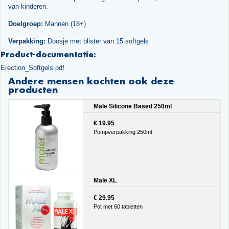
van kinderen.
Doelgroep:
Mannen (18+)
Verpakking:
Doosje met blister van 15 softgels
Product-documentatie:
Erection_Softgels.pdf
Andere mensen kochten ook deze
producten
Male Silicone Based 250ml
€ 19.95
Pompverpakking 250ml
Male XL
€ 29.95
Pot met 60 tabletten