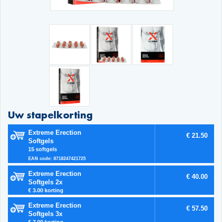
Uw stapelkorting
Extreme Erection
€ 21.50
Softgels
15 softgels
EAN code: 8718247421725
Extreme Erection
€ 40.00
Softgels 2x
€ 3.00 korting
Extreme Erection
€ 57.50
Softgels 3x
€ 7.00 korting