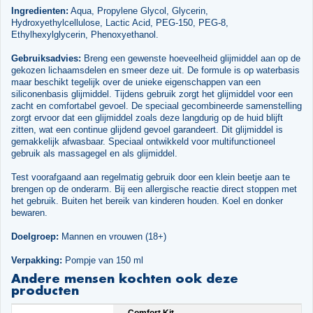
Ingredienten:
Aqua, Propylene Glycol, Glycerin,
Hydroxyethylcellulose, Lactic Acid, PEG-150, PEG-8,
Ethylhexylglycerin, Phenoxyethanol.
Gebruiksadvies:
Breng een gewenste hoeveelheid glijmiddel aan op de
gekozen lichaamsdelen en smeer deze uit. De formule is op waterbasis
maar beschikt tegelijk over de unieke eigenschappen van een
siliconenbasis glijmiddel. Tijdens gebruik zorgt het glijmiddel voor een
zacht en comfortabel gevoel. De speciaal gecombineerde samenstelling
zorgt ervoor dat een glijmiddel zoals deze langdurig op de huid blijft
zitten, wat een continue glijdend gevoel garandeert. Dit glijmiddel is
gemakkelijk afwasbaar. Speciaal ontwikkeld voor multifunctioneel
gebruik als massagegel en als glijmiddel.
Test voorafgaand aan regelmatig gebruik door een klein beetje aan te
brengen op de onderarm. Bij een allergische reactie direct stoppen met
het gebruik. Buiten het bereik van kinderen houden. Koel en donker
bewaren.
Doelgroep:
Mannen en vrouwen (18+)
Verpakking:
Pompje van 150 ml
Andere mensen kochten ook deze
producten