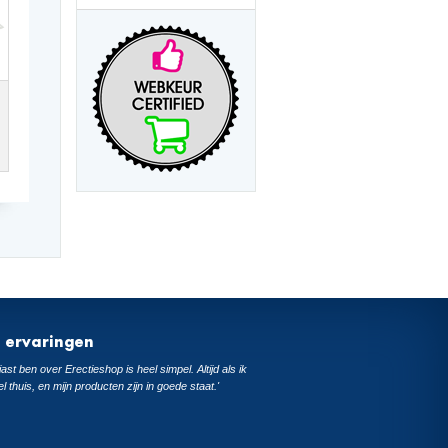
t ervaringen
ast ben over Erectieshop is heel simpel. Altijd als ik
el thuis, en mijn producten zijn in goede staat.'