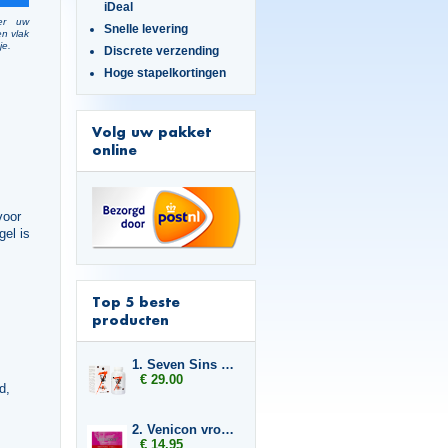
iDeal
er uw
Snelle levering
en vlak
je.
Discrete verzending
Hoge stapelkortingen
Volg uw pakket
online
voor
gel is
Top 5 beste
producten
1. Seven Sins Boost
€ 29.00
d,
2. Venicon vrouw
€ 14.95