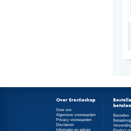
Over Erectieshop
Bestell
betale
Over ons
Algemene voorwaarden
Bestellen
Privacy voorwaarden
Betaalmog
Disclaimer
Verzendin
Informatie en advies
Product o