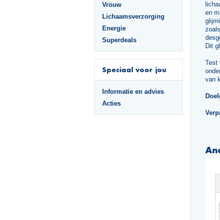
licha
Vrouw
en ma
Lichaamsverzorging
glijm
Energie
zoal
desge
Superdeals
Dit g
Test 
Speciaal voor jou
onder
van 
Informatie en advies
Doel
Acties
Verp
An