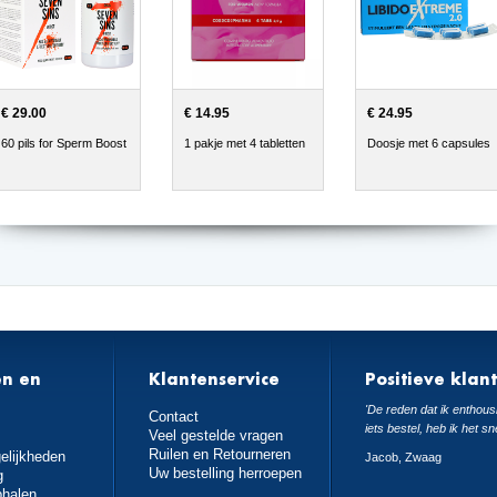
€ 29.00
€ 14.95
€ 24.95
60 pils for Sperm Boost
1 pakje met 4 tabletten
Doosje met 6 capsules
en en
Klantenservice
Positieve klan
n
'De reden dat ik enthousi
Contact
iets bestel, heb ik het sn
Veel gestelde vragen
Ruilen en Retourneren
elijkheden
Jacob, Zwaag
Uw bestelling herroepen
g
phalen