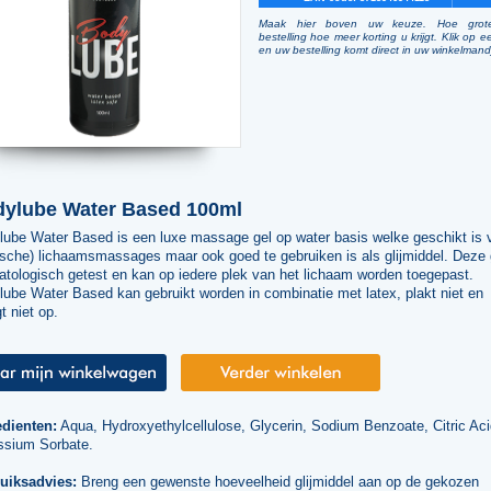
Maak hier boven uw keuze. Hoe grot
bestelling hoe meer korting u krijgt. Klik op e
en uw bestelling komt direct in uw winkelmand
ylube Water Based 100ml
lube Water Based is een luxe massage gel op water basis welke geschikt is 
ische) lichaamsmassages maar ook goed te gebruiken is als glijmiddel. Deze 
atologisch getest en kan op iedere plek van het lichaam worden toegepast.
ube Water Based kan gebruikt worden in combinatie met latex, plakt niet en
t niet op.
edienten:
Aqua, Hydroxyethylcellulose, Glycerin, Sodium Benzoate, Citric Aci
ssium Sorbate.
uiksadvies:
Breng een gewenste hoeveelheid glijmiddel aan op de gekozen