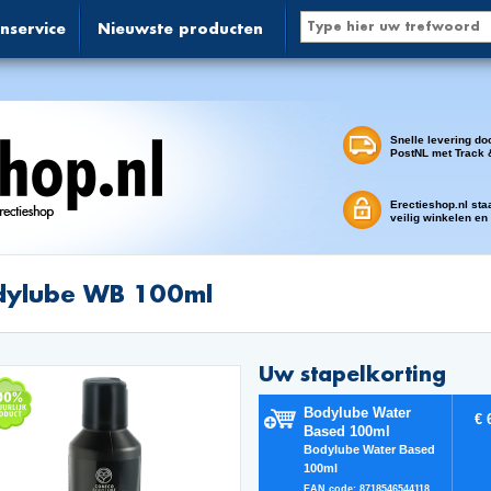
nservice
Nieuwste producten
Snelle levering do
PostNL met Track 
Erectieshop.nl sta
veilig winkelen en
dylube WB 100ml
Uw stapelkorting
Bodylube Water
€ 
Based 100ml
Bodylube Water Based
100ml
EAN code: 8718546544118