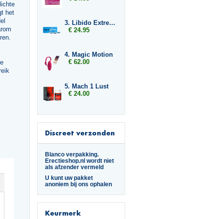
lichte
gt het
el
3. Libido Extreme
arom
€ 24.95
ren.
4. Magic Motion
€ 62.00
de
reik
5. Mach 1 Lust
€ 24.00
Discreet verzonden
Blanco verpakking.
Erectieshop.nl wordt niet
als afzender vermeld
U kunt uw pakket
anoniem bij ons ophalen
Keurmerk