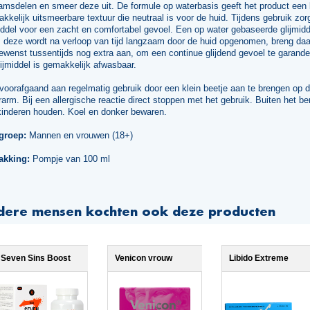
amsdelen en smeer deze uit. De formule op waterbasis geeft het product een 
kkelijk uitsmeerbare textuur die neutraal is voor de huid. Tijdens gebruik zor
iddel voor een zacht en comfortabel gevoel. Een op water gebaseerde glijmidd
s deze wordt na verloop van tijd langzaam door de huid opgenomen, breng da
wenst tussentijds nog extra aan, om een continue glijdend gevoel te garande
lijmiddel is gemakkelijk afwasbaar.
voorafgaand aan regelmatig gebruik door een klein beetje aan te brengen op 
arm. Bij een allergische reactie direct stoppen met het gebruik. Buiten het be
kinderen houden. Koel en donker bewaren.
groep:
Mannen en vrouwen (18+)
akking:
Pompje van 100 ml
dere mensen kochten ook deze producten
Seven Sins Boost
Venicon vrouw
Libido Extreme