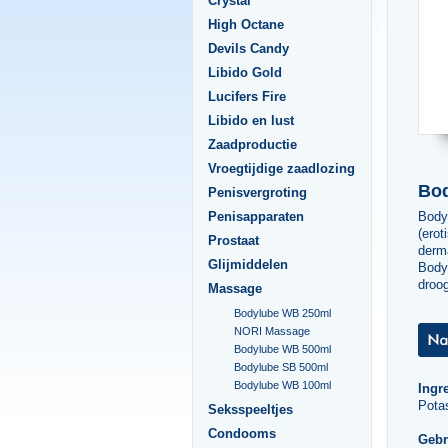
Crystal
High Octane
Devils Candy
Libido Gold
Lucifers Fire
Libido en lust
Zaadproductie
Vroegtijdige zaadlozing
Bod
Penisvergroting
Body
Penisapparaten
(erot
Prostaat
derm
Glijmiddelen
Bodyl
droog
Massage
Bodylube WB 250ml
NORI Massage
Bodylube WB 500ml
Bodylube SB 500ml
Bodylube WB 100ml
Ingr
Pota
Seksspeeltjes
Condooms
Gebr