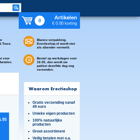
Artikelen
0
€ 0.00 korting
or
Blanco verpakking.
& Trace.
Erectieshop.nl wordt niet
als afzender vermeld.
at voor
Bestel op werkdagen voor
 betalen.
16:30, dan wordt uw
pakket dezelfde dag nog
verzonden.
Waarom Erectieshop
Gratis verzending vanaf
49 euro
Unieke eigen producten
6.95
100% natuurlijke
producten
Groot assortiment
Veilig betalen met o.a.