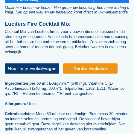
Maak hier boven uw keuze. Hoe groter uw bestelling hoe meer korting u
krijgt. Klik op een vlak en uw bestelling komt direct in uw winkelmandje.
Lucifers Fire Cocktail Mix
Cocktail Mix van Lucifers fire is voor vrouwen die snel seksueel in de
stemming willen komen. Verleidende type vrouwen halen hun opwinding
uit het feit dat ze hun partner weten te prikkelen. Ze voelen zich graag
sexy en horen of merken dat ook graag. Bekeken worden is eveneens
belangrijk.
Ingredienten per 50 ml:
L-Arginine** (648 mg), Vitamine C (L-
Ascorbinezuur) (240 mg, 300%*). Hulpstoffen: E202, E211, Water tot
q.s. *RI = Referentie Inname. **RI niet vastgesteld.
Allergenen:
Geen
Gebruiksadvies:
Meng 50 ml door een drankje. Plus minus 30 minuten
na inname seksueel stemming verhogend. De vloeistof bevat bijna
geen smaak of geur. Deze dagelijkse dosering niet overschrijden. Niet
gebruiken bij zwangerschap of het geven van borstvoeding.