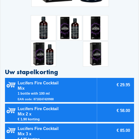
Uw stapelkorting
Lucifers Fire Cocktail
€ 29.95
Mix
1 bottle with 100 ml
EAN code: 8718247420988
Lucifers Fire Cocktail
€ 58.00
Mix 2 x
€ 1.90 korting
Lucifers Fire Cocktail
€ 85.00
Mix 3 x
€ 4.85 korting