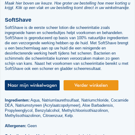
Maak hier boven uw keuze. Hoe groter uw bestelling hoe meer korting u
krijgt. Klik op een vlak en uw bestelling komt direct in uw winkelmandje.
SoftShave
SoftShave is de eerste scheer lotion die scheerirritatie zoals
ingegroeide haren en scheerbultjes helpt voorkomen en behandelen.
SoftShave is geproduceerd op basis van 100% natuurlijke ingredienten
die een verzorgende werking hebben op de huid. Met SoftShave brengt
u een beschermlaag aan op uw huid die een reinigende en
desinfecterende werking heeft tijdens het scheren. Bacterien en
schimmels die scheerirritatie kunnen veroorzaken maken zo geen
schijn van kans. Naast het voorkomen van scheerirritatie bereikt u met
SoftShave ook een schoner en gladder scheerresultaat.
Ingredienten:
Aqua, Natriumlaurethsulfaat, Natriumchloride, Cocamide
DEA, Natriumstyreen (Acrylaatcopolymeer), Aloe Barbadensis,
Propyleenglycol, Benzylalcohol, Methylchloorisothiazolinon,
Methylisothiazolinon, Citroenzuur, Kelp.
Allergenen:
Geen