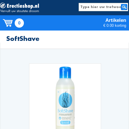
Artikelen
0
€ 0.00 korting
Producten
SoftShave