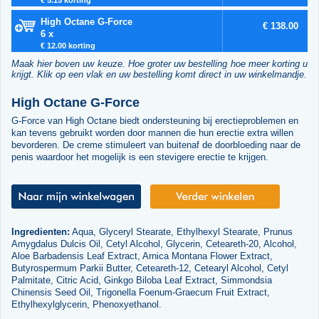
High Octane G-Force
€ 138.00
6 x
€ 12.00 korting
Maak hier boven uw keuze. Hoe groter uw bestelling hoe meer korting u
krijgt. Klik op een vlak en uw bestelling komt direct in uw winkelmandje.
High Octane G-Force
G-Force van High Octane biedt ondersteuning bij erectieproblemen en
kan tevens gebruikt worden door mannen die hun erectie extra willen
bevorderen. De creme stimuleert van buitenaf de doorbloeding naar de
penis waardoor het mogelijk is een stevigere erectie te krijgen.
Ingredienten:
Aqua, Glyceryl Stearate, Ethylhexyl Stearate, Prunus
Amygdalus Dulcis Oil, Cetyl Alcohol, Glycerin, Ceteareth-20, Alcohol,
Aloe Barbadensis Leaf Extract, Arnica Montana Flower Extract,
Butyrospermum Parkii Butter, Ceteareth-12, Cetearyl Alcohol, Cetyl
Palmitate, Citric Acid, Ginkgo Biloba Leaf Extract, Simmondsia
Chinensis Seed Oil, Trigonella Foenum-Graecum Fruit Extract,
Ethylhexylglycerin, Phenoxyethanol.