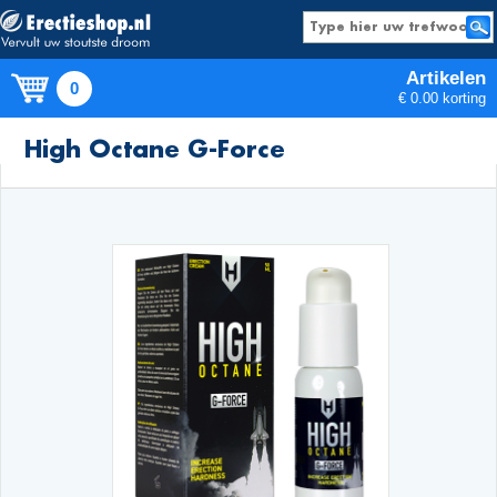
Artikelen
0
€ 0.00 korting
Producten
High Octane G-Force