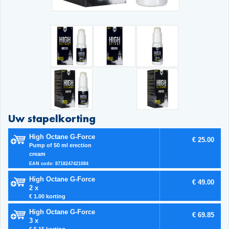
Uw stapelkorting
High Octane G-Force
€ 25.00
Pump of 50 ml erection
cream
EAN code: 8718247421084
High Octane G-Force
€ 49.00
2 x
€ 1.00 korting
High Octane G-Force
€ 69.85
3 x
€ 5.15 korting