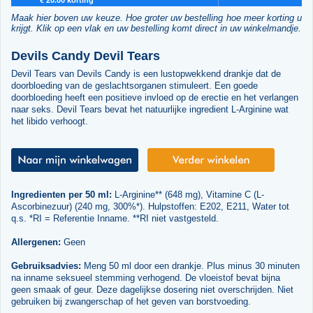
Maak hier boven uw keuze. Hoe groter uw bestelling hoe meer korting u
krijgt. Klik op een vlak en uw bestelling komt direct in uw winkelmandje.
Devils Candy Devil Tears
Devil Tears van Devils Candy is een lustopwekkend drankje dat de
doorbloeding van de geslachtsorganen stimuleert. Een goede
doorbloeding heeft een positieve invloed op de erectie en het verlangen
naar seks. Devil Tears bevat het natuurlijke ingredient L-Arginine wat
het libido verhoogt.
Ingredienten per 50 ml:
L-Arginine** (648 mg), Vitamine C (L-
Ascorbinezuur) (240 mg, 300%*). Hulpstoffen: E202, E211, Water tot
q.s. *RI = Referentie Inname. **RI niet vastgesteld.
Allergenen:
Geen
Gebruiksadvies:
Meng 50 ml door een drankje. Plus minus 30 minuten
na inname seksueel stemming verhogend. De vloeistof bevat bijna
geen smaak of geur. Deze dagelijkse dosering niet overschrijden. Niet
gebruiken bij zwangerschap of het geven van borstvoeding.