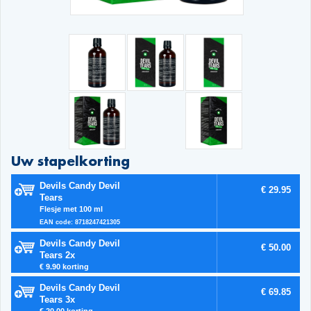
Uw stapelkorting
Devils Candy Devil
€ 29.95
Tears
Flesje met 100 ml
EAN code: 8718247421305
Devils Candy Devil
€ 50.00
Tears 2x
€ 9.90 korting
Devils Candy Devil
€ 69.85
Tears 3x
€ 20.00 korting