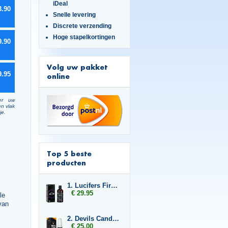
iDeal
3.90
Snelle levering
Discrete verzending
Hoge stapelkortingen
9.90
Volg uw pakket
9.95
online
er uw
en vlak
je.
Top 5 beste
producten
1. Lucifers Fire Cocktail Mix
€ 29.95
le
van
2. Devils Candy Erecta Cream
€ 25.00