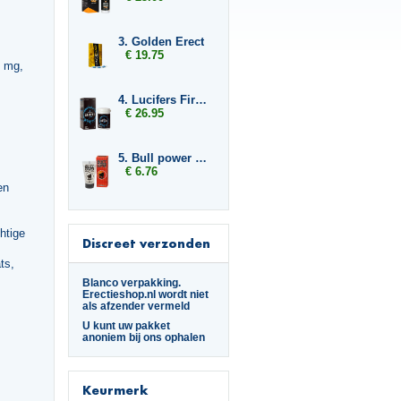
3. Golden Erect
€ 19.75
0 mg,
4. Lucifers Fire Libido Lust Capsules
€ 26.95
5. Bull power Delay Gel
€ 6.76
en
htige
Discreet verzonden
ts,
Blanco verpakking.
Erectieshop.nl wordt niet
als afzender vermeld
U kunt uw pakket
anoniem bij ons ophalen
Keurmerk