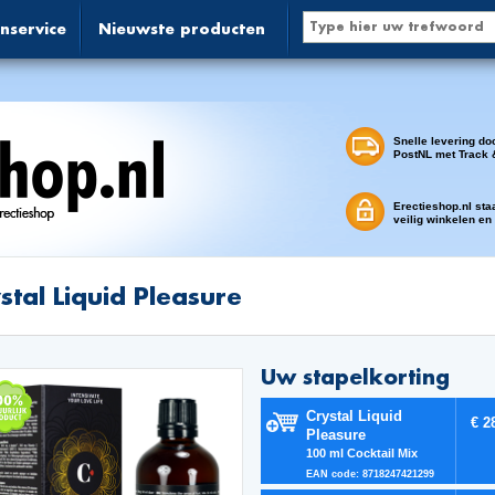
nservice
Nieuwste producten
Snelle levering do
PostNL met Track 
Erectieshop.nl sta
veilig winkelen en
stal Liquid Pleasure
Uw stapelkorting
Crystal Liquid
€ 2
Pleasure
100 ml Cocktail Mix
EAN code: 8718247421299