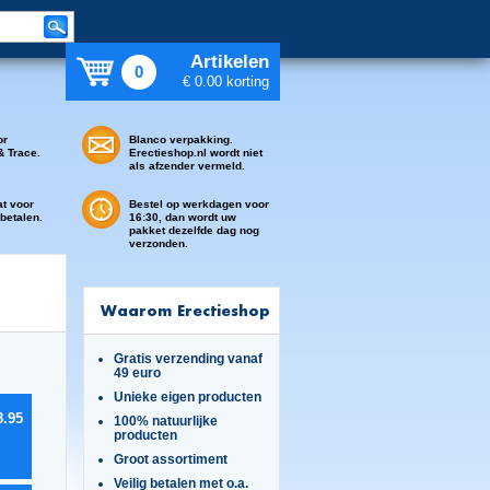
Artikelen
0
€ 0.00 korting
or
Blanco verpakking.
& Trace.
Erectieshop.nl wordt niet
als afzender vermeld.
at voor
Bestel op werkdagen voor
 betalen.
16:30, dan wordt uw
pakket dezelfde dag nog
verzonden.
Waarom Erectieshop
Gratis verzending vanaf
49 euro
Unieke eigen producten
8.95
100% natuurlijke
producten
Groot assortiment
Veilig betalen met o.a.