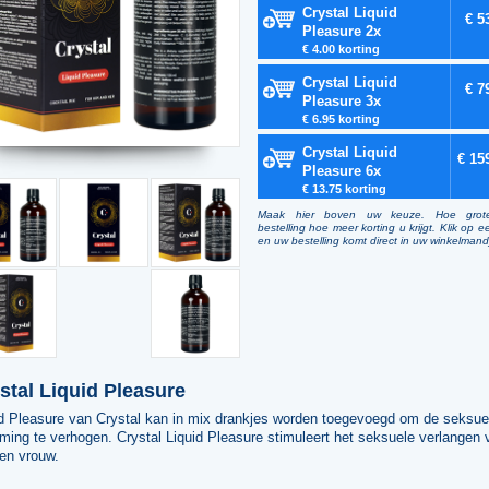
Crystal Liquid
€ 5
Pleasure 2x
€ 4.00 korting
Crystal Liquid
€ 7
Pleasure 3x
€ 6.95 korting
Crystal Liquid
€ 15
Pleasure 6x
€ 13.75 korting
Maak hier boven uw keuze. Hoe grot
bestelling hoe meer korting u krijgt. Klik op e
en uw bestelling komt direct in uw winkelmand
stal Liquid Pleasure
id Pleasure van Crystal kan in mix drankjes worden toegevoegd om de seksue
ing te verhogen. Crystal Liquid Pleasure stimuleert het seksuele verlangen 
en vrouw.