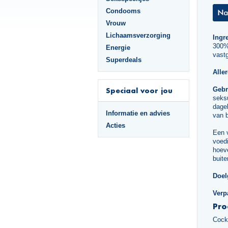
Condooms
Vrouw
Lichaamsverzorging
Ingr
300%*
Energie
vastg
Superdeals
Alle
Gebr
Speciaal voor jou
seks
dagel
Informatie en advies
van 
Acties
Een 
voedi
hoeve
buite
Doel
Verp
Pro
Cock