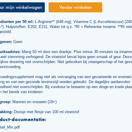
edienten per 50 ml:
L-Arginine** (648 mg), Vitamine C (L-Ascorbinezuur) (24
). Hulpstoffen: E202, E211, Water tot q.s. *RI = Referentie Inname. **RI niet
esteld.
rgenen:
Geen
uiksadvies:
Meng 50 ml door een drankje. Plus minus 30 minuten na inname
ueel stemming verhogend. De vloeistof bevat bijna geen smaak of geur. Deze
ijkse dosering niet overschrijden. Niet gebruiken bij zwangerschap of het gev
borstvoeding.
voedingssupplement mag niet als vervanging van een gevarieerde en evenwic
ng en van een gezonde levensstijl worden gebruikt. De dagelijks aanbevolen
elheid niet overschrijden. Bij voorkeur te bewaren op een droge en koele plaa
n het bereik van kinderen.
groep:
Mannen en vrouwen (18+)
akking:
Doosje met flesje van 100 ml vloeistof
duct-documentatie:
tail_Mix.pdf