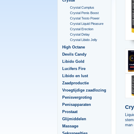
Crystal
Crystal Cumplus
Crystal Penis Boost
Crystal Testo Power
Crystal Liquid Pleasure
Crystal Erection
Crystal Delay
Crystal Libido Jelly
High Octane
Devils Candy
Libido Gold
Lucifers Fire
Libido en lust
Zaadproductie
Vroegtijdige zaadlozing
Penisvergroting
Penisapparaten
Cry
Prostaat
Liqu
Glijmiddelen
stemm
man 
Massage
Seksspeeltjes