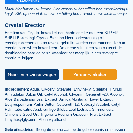
€ 12.00 korting
Maak hier boven uw keuze. Hoe groter uw bestelling hoe meer korting u
krijgt. Klik op een vlak en uw bestelling komt direct in uw winkelmandje.
Crystal Erection
Erection van Crystal bevordert een harde erectie met een SUPER
SNELLE werking! Crystal Erection biedt ondersteuning bij
erectieproblemen en kan tevens gebruikt worden door mannen die hun
erectie extra willen bevorderen. De creme stimuleert van buitenaf de
doorbloeding naar de penis waardoor het mogelijk is een stevigere
erectie te krijgen.
Ingredienten:
Aqua, Glyceryl Stearate, Ethylhexyl Stearate, Prunus
Amygdalus Dulcis Oil, Cetyl Alcohol, Glycerin, Ceteareth-20, Alcohol,
Aloe Barbadensis Leaf Extract, Arnica Montana Flower Extract,
Butyrospermum Parkii Butter, Ceteareth-12, Cetearyl Alcohol, Cetyl
Palmitate, Citric Acid, Ginkgo Biloba Leaf Extract, Simmondsia
Chinensis Seed Oil, Trigonella Foenum-Graecum Fruit Extract,
Ethylhexylglycerin, Phenoxyethanol.
Gebruiksadvies:
Breng de creme aan op de gehele penis en masseer