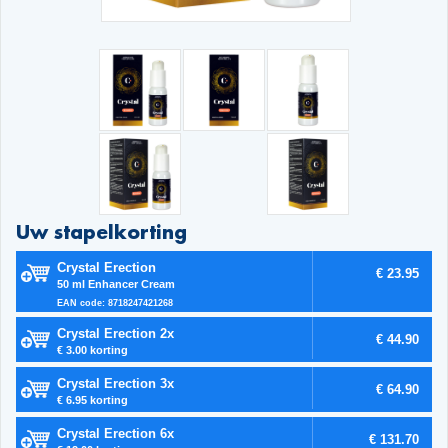
Uw stapelkorting
Crystal Erection
€ 23.95
50 ml Enhancer Cream
EAN code: 8718247421268
Crystal Erection 2x
€ 44.90
€ 3.00 korting
Crystal Erection 3x
€ 64.90
€ 6.95 korting
Crystal Erection 6x
€ 131.70